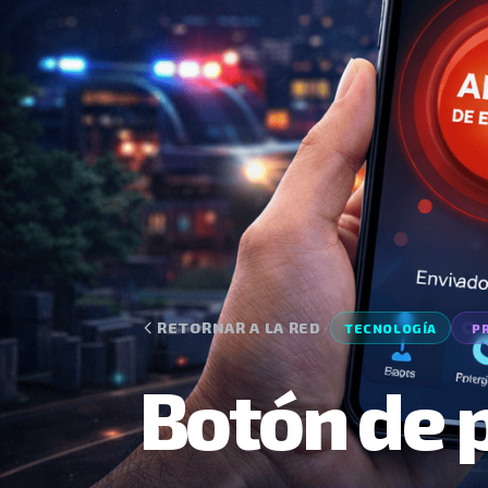
Botón de 
Sistema de alerta con geoloca
Ficha del Nodo
El botón de pánico ciudadano permi
con su ubicación en caso de emerge
autoridades y mejorando la segurid