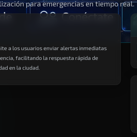
ECOSISTEMA
Smart Projects
Open Data
Red Ciudadana
Laboratorio Cívico