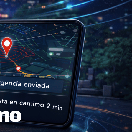
ano
Aliados Estratégicos
1
Red de colaboración
CtrackerGPS
ALIADO TECNOLÓGICO
Compartir Nodo