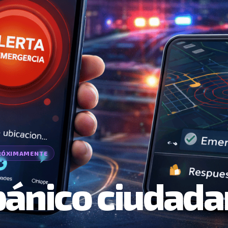
pánico ciudad
lización para emergencias en tiempo real.
te a los usuarios enviar alertas inmediatas
ncia, facilitando la respuesta rápida de
ad en la ciudad.